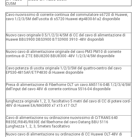
CU5M
Cavo nuovissimo di corrente continua del commutatore s6720 di Huawei,
cavo 1/2/3/5M dell'uscita di s5720 Huawei etp4830-b1a2 disponibile
Nuovo cavo originale 0.5/1/2/3/4/5M di CC del cavo di alimentazione di
Huawei BBU3900 DBS3900 BTS3900 3910 -48V disponibili
Nuovo cavo di alimentazione originale del cavo PM3 PM10 di corrente
continua di ZTE BBU8200 BBU8300 -48V 1/2/3/4/5M disponibile
Cavo potenza di uscita originale 1/2/3/5M del quattro-centro del cavo
EPS30-4815AF/ETP4830 di Huawei disponibile
Presa di alimentazione di Fiberhome OLT un cavo AN5116-04B 1/2/3/4/5M
dell'input del cavo 48V di corrente continua 5516-04 disponibile
lunghezza originale 1, 2, 3, facoltativo 5 metri del cavo di CC di potere cord-
48V di Huawei EA/MA5800 x7 x15 x17 OLT
Cavo di alimentazione su ordinazione nuovissimo di CiTRANS 640
R835E/R845/R830E del fiberhome del cavo Datang BBU 5116
Lunghezza 1, 2, 3, 5meters facoltativo
Nuovo cavo di alimentazione su ordinazione di CC Huawei OLT-48V di