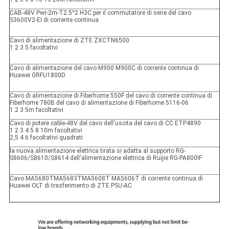
CAB-48V Pwr-2m-T2.5^2 H3C per il commutatore di serie del cavo
S3600V2-EI di corrente continua
Cavo di alimentazione di ZTE ZXCTN6500
1 2 3 5 facoltativi
Cavo di alimentazione del cavo M900 M900C di corrente continua di
Huawei GRFU1800D
Cavo di alimentazione di Fiberhome 550F del cavo di corrente continua di
Fiberhome 780B del cavo di alimentazione di Fiberhome 5116-06
1 2 3 5m facoltativi
Cavo di potere cable-48V del cavo dell'uscita del cavo di CC ETP4890
1 2 3 4 5 8 10m facoltativi
2,5 4 6 facoltativi quadrati
la nuova alimentazione elettrica tirata si adatta al supporto RG-
S8606/S8610/S8614 dell'alimentazione elettrica di Ruijie RG-PA800IF
Cavo MA5680TMA5683TMA5608T MA5606T di corrente continua di
Huawei OLT di trasferimento di ZTE PSU-AC