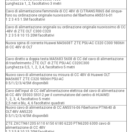
Lunghezza 1, 2, facoltativo 3 metri
Cavo di alimentazione femminile di CC 48V di CiTRANS R865 del cinque-
foro su ordinazione originale nuovissimo del fiberhome AN5516-01
1 2 3 4 5 1.5M facoltativi
Cavo di alimentazione originale su ordinazione originale nuovissimo di CC
-48V di ZTE OLT C300 C320
1 2 3 5 8 10 15 20M facoltativi
Nuova spina di corrente Huawei MA5608T ZTE PSU-AC C320 C300 9806H
di CC 48V di OLT
Cavo diretto a doppia testa MA5683 5608 di CC del cavo di alimentazione
di trasferimento ZTE OLT di ZTE PSU-AC C320C300
Lunghezza 0,5, 1, 2, 3,4, facoltativo 5 metri
Nuovo cavo di alimentazione su misura di CC 48V di Huawei OLT
MA5680T ZTE C320 9806H PSU-AC
0.5/1/2/3/4/5M disponibili
Cavo dell'input di CC dell'alimentazione elettrica del cavo di alimentazione
di CC 48V S9303 S9312 per il commutatore del centro di HUAWEI
1, 2, 3, 4, facoltativo 5 metri
2,5 neri e blu, 4, 6 facoltativi quadrati
Nuovo cavo di alimentazione di CC AN5516-06 Fiberhome PTN640 di
OLT48V AN5220
0.5/1/2/3/4/5M disponibili
ZTE ZXCTN6120S 6110 6150 6180 6220 PTN6200 6300 cavo di
alimentazione di CC 48V
1 2 3 5 8 10 15 20M facoltativi