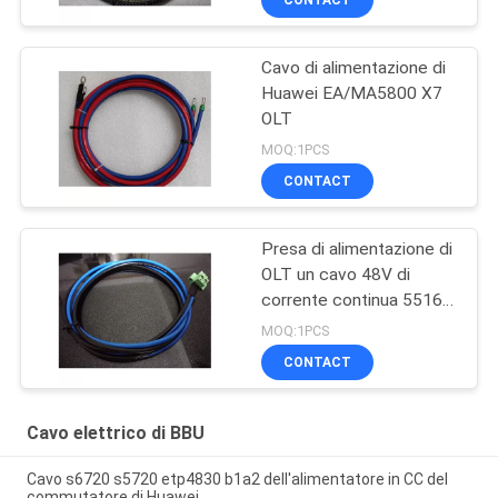
Cavo di alimentazione di
Huawei EA/MA5800 X7
OLT
MOQ:1PCS
CONTACT
Presa di alimentazione di
OLT un cavo 48V di
corrente continua 5516-
04
MOQ:1PCS
CONTACT
Cavo elettrico di BBU
Cavo s6720 s5720 etp4830 b1a2 dell'alimentatore in CC del
commutatore di Huawei