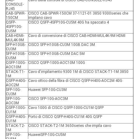
CAB-
Cavo della console di CISCO CAB-CONSOLE-RJ45
CONSOLE-
RJ45
CAB-SPWR-
CISCO CAB-SPWR-150CM 37-1121-01 3850 9300series che
150CM
impilano cavo
QSFP-
CISCO QSFP-4SFP10G-CU5M 40G ha spaccato 4
4SFP10G-
CU5M
CAB-HDMI-
Cavo di conversione di CISCO CAB-HDMI-MUL4K-9M HDMI
MUL4K-9M
SFP-H10GB-
CISCO SFP-H10GB-CU3M 10GB DAC 3M
CU3M
SFP-H10GB-
CISCO SFP-H10GB-CU5M DAC 5M
CU5M
QSFP-100G-
CISCO QSFP-100G-AOC10M 100G
AOC10M
STACK-T1-
Cavo d'impilamento 9300 1M di CISCO STACK-T1-1M 3850
1M
QSFP-H40G-
Cavo ottico della fibra di CISCO QSFP-H40G-AOC2M 40G
AOC2M
SFP-10G-
Huawei SFP-10G-CU3M
CU3M
SFP-10G-
CISCO SFP-10G-AOC3M
AOC3M
QSFP-100G-
Cavo 100G di CISCO QSFP-100G-CU1M QSFP
CU1M
QSFP-H40G-
Porto di CISCO QSFP-H40G-CU1M 40G QSFP
CU1M
STACK-T2-
CISCO STACK-T2-1M 3650series che impila cavo
1M
SFP-10G-
HuaweiSFP-10G-CU5M