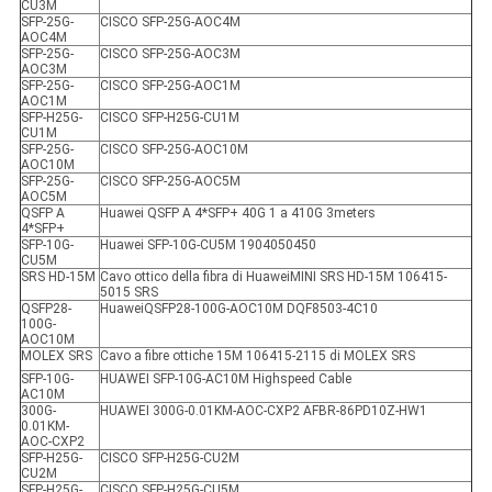
CU3M
SFP-25G-
CISCO SFP-25G-AOC4M
AOC4M
SFP-25G-
CISCO SFP-25G-AOC3M
AOC3M
SFP-25G-
CISCO SFP-25G-AOC1M
AOC1M
SFP-H25G-
CISCO SFP-H25G-CU1M
CU1M
SFP-25G-
CISCO SFP-25G-AOC10M
AOC10M
SFP-25G-
CISCO SFP-25G-AOC5M
AOC5M
QSFP A
Huawei QSFP A 4*SFP+ 40G 1 a 410G 3meters
4*SFP+
SFP-10G-
Huawei SFP-10G-CU5M 1904050450
CU5M
SRS HD-15M
Cavo ottico della fibra di HuaweiMINI SRS HD-15M 106415-
5015 SRS
QSFP28-
HuaweiQSFP28-100G-AOC10M DQF8503-4C10
100G-
AOC10M
MOLEX SRS
Cavo a fibre ottiche 15M 106415-2115 di MOLEX SRS
SFP-10G-
HUAWEI SFP-10G-AC10M Highspeed Cable
AC10M
300G-
HUAWEI 300G-0.01KM-AOC-CXP2 AFBR-86PD10Z-HW1
0.01KM-
AOC-CXP2
SFP-H25G-
CISCO SFP-H25G-CU2M
CU2M
SFP-H25G-
CISCO SFP-H25G-CU5M