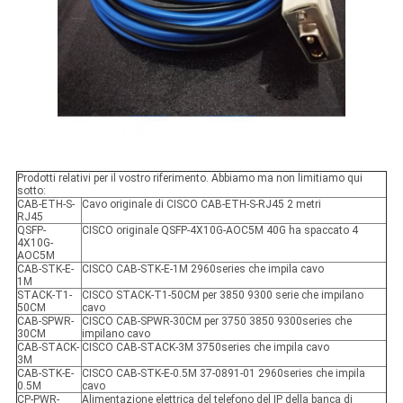
Prodotti relativi per il vostro riferimento. Abbiamo ma non limitiamo qui
sotto:
CAB-ETH-S-
Cavo originale di CISCO CAB-ETH-S-RJ45 2 metri
RJ45
QSFP-
CISCO originale QSFP-4X10G-AOC5M 40G ha spaccato 4
4X10G-
AOC5M
CAB-STK-E-
CISCO CAB-STK-E-1M 2960series che impila cavo
1M
STACK-T1-
CISCO STACK-T1-50CM per 3850 9300 serie che impilano
50CM
cavo
CAB-SPWR-
CISCO CAB-SPWR-30CM per 3750 3850 9300series che
30CM
impilano cavo
CAB-STACK-
CISCO CAB-STACK-3M 3750series che impila cavo
3M
CAB-STK-E-
CISCO CAB-STK-E-0.5M 37-0891-01 2960series che impila
0.5M
cavo
CP-PWR-
Alimentazione elettrica del telefono del IP della banca di