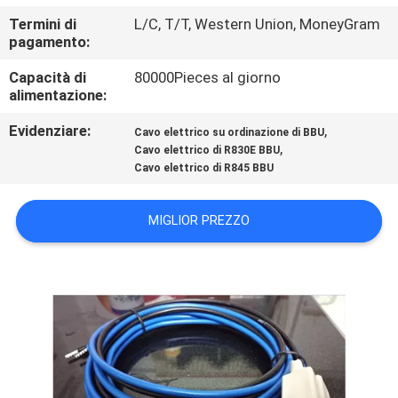
CONTROLLO
Termini di
L/C, T/T, Western Union, MoneyGram
DI
pagamento:
QUALITÀ
Capacità di
80000Pieces al giorno
alimentazione:
MAPPA
Evidenziare:
,
Cavo elettrico su ordinazione di BBU
,
Cavo elettrico di R830E BBU
DEL
Cavo elettrico di R845 BBU
SITO
MIGLIOR PREZZO
PRIVACY
POLICY