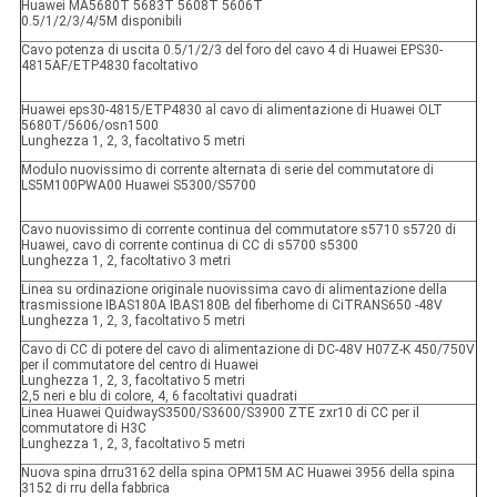
Huawei MA5680T 5683T 5608T 5606T
0.5/1/2/3/4/5M disponibili
Cavo potenza di uscita 0.5/1/2/3 del foro del cavo 4 di Huawei EPS30-
4815AF/ETP4830 facoltativo
Huawei eps30-4815/ETP4830 al cavo di alimentazione di Huawei OLT
5680T/5606/osn1500
Lunghezza 1, 2, 3, facoltativo 5 metri
Modulo nuovissimo di corrente alternata di serie del commutatore di
LS5M100PWA00 Huawei S5300/S5700
Cavo nuovissimo di corrente continua del commutatore s5710 s5720 di
Huawei, cavo di corrente continua di CC di s5700 s5300
Lunghezza 1, 2, facoltativo 3 metri
Linea su ordinazione originale nuovissima cavo di alimentazione della
trasmissione IBAS180A IBAS180B del fiberhome di CiTRANS650 -48V
Lunghezza 1, 2, 3, facoltativo 5 metri
Cavo di CC di potere del cavo di alimentazione di DC-48V H07Z-K 450/750V
per il commutatore del centro di Huawei
Lunghezza 1, 2, 3, facoltativo 5 metri
2,5 neri e blu di colore, 4, 6 facoltativi quadrati
Linea Huawei QuidwayS3500/S3600/S3900 ZTE zxr10 di CC per il
commutatore di H3C
Lunghezza 1, 2, 3, facoltativo 5 metri
Nuova spina drru3162 della spina OPM15M AC Huawei 3956 della spina
3152 di rru della fabbrica