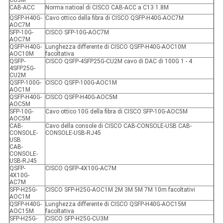
CU5M
CAB-ACC
Norma natioal di CISCO CAB-ACC a C13 1.8M
QSFP-H40G-
Cavo ottico della fibra di CISCO QSFP-H40G-AOC7M
AOC7M
SFP-10G-
CISCO SFP-10G-AOC7M
AOC7M
QSFP-H40G-
Lunghezza differente di CISCO QSFP-H40G-AOC10M
AOC10M
facoltativa
QSFP-
CISCO QSFP-4SFP25G-CU2M cavo di DAC di 100G 1 - 4
4SFP25G-
CU2M
QSFP-100G-
CISCO QSFP-100G-AOC1M
AOC1M
QSFP-H40G-
CISCO QSFP-H40G-AOC5M
AOC5M
SFP-10G-
Cavo ottico 10G della fibra di CISCO SFP-10G-AOC5M
AOC5M
CAB-
Cavo della console di CISCO CAB-CONSOLE-USB CAB-
CONSOLE-
CONSOLE-USB-RJ45
USB
CAB-
CONSOLE-
USB-RJ45
QSFP-
CISCO QSFP-4X10G-AC7M
4X10G-
AC7M
SFP-H25G-
CISCO SFP-H25G-AOC1M 2M 3M 5M 7M 10m facoltativi
AOC1M
QSFP-H40G-
Lunghezza differente di CISCO QSFP-H40G-AOC15M
AOC15M
facoltativa
SFP-H25G-
CISCO SFP-H25G-CU3M