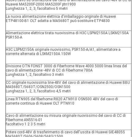
Nuovo cavo su ordinazione del cavo di alimentazione del cavo -48v di CC di
Huawei MA5200F-2000 MA5200F ptn1900
Lunghezza 1, 2, 3, facoltativo 5 metri
La nuova alimentazione elettrica d'imballaggio originale di Huawei
ETP48100-B1 OLT adatta a MA5680T può sostituire ETP4830
Alimentazione elettrica tirata nuovissima di H3C LSPM2150A LSKM2150A
PSR150-A
H3C LSPM2150A originale nuovissimo, PSR150-A/A1, alimentatore a
corrente alternata di LSKM2150A 150W
Divisione OTN FONST 3000 di Fiberhome Wave 4000 5000 linea linea del
cavo di alimentazione -48V di CC di Fiberhome 780A
Lunghezza 1, 2, facoltativo 3 metri
CC originale nuovissima line-48V del cavo di alimentazione di Huawei BBU
MA5680T/5683T/OSN2500/OSN1500
Lunghezza 1, 2, 3, facoltativo 4,5 metri
Linea RTN905 del fiberhome R820 ATN910 OSN500 48V del cavo di
corrente continua di Huawei OLT PTN910
Cavo di alimentazione su misura originale nuovissimo del cavo di CC di
Fiberhome AN5516-01
facoltativo 1 2 3 5 metri
Potere cord-48V di trasferimento di cavo dell'uscita di Huawei GIE4805S
MA5680T/5606/5608/5683/1500