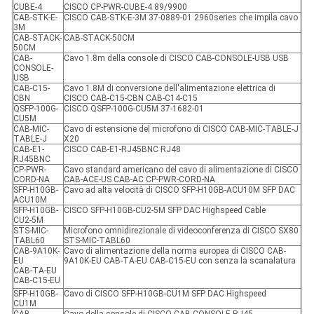
CUBE-4
CISCO CP-PWR-CUBE-4 89/9900
CAB-STK-E-
CISCO CAB-STK-E-3M 37-0889-01 2960series che impila cavo
3M
CAB-STACK-
CAB-STACK-50CM
50CM
CAB-
Cavo 1.8m della console di CISCO CAB-CONSOLE-USB USB
CONSOLE-
USB
CAB-C15-
Cavo 1.8M di conversione dell'alimentazione elettrica di
CBN
CISCO CAB-C15-CBN CAB-C14-C15
QSFP-100G-
CISCO QSFP-100G-CU5M 37-1682-01
CU5M
CAB-MIC-
Cavo di estensione del microfono di CISCO CAB-MIC-TABLE-J
TABLE-J
X20
CAB-E1-
CISCO CAB-E1-RJ45BNC RJ48
RJ45BNC
CP-PWR-
Cavo standard americano del cavo di alimentazione di CISCO
CORD-NA
CAB-ACE-US CAB-AC CP-PWR-CORD-NA
SFP-H10GB-
Cavo ad alta velocità di CISCO SFP-H10GB-ACU10M SFP DAC
ACU10M
SFP-H10GB-
CISCO SFP-H10GB-CU2-5M SFP DAC Highspeed Cable
CU2-5M
STS-MIC-
Microfono omnidirezionale di videoconferenza di CISCO SX80
TABL60
STS-MIC-TABL60
CAB-9A10K-
Cavo di alimentazione della norma europea di CISCO CAB-
EU
9A10K-EU CAB-TA-EU CAB-C15-EU con senza la scanalatura
CAB-TA-EU
CAB-C15-EU
SFP-H10GB-
Cavo di CISCO SFP-H10GB-CU1M SFP DAC Highspeed
CU1M