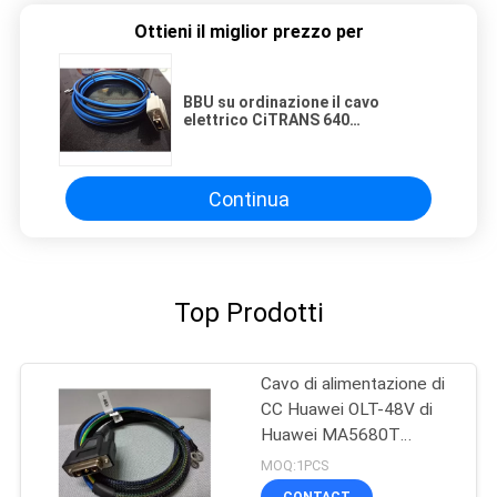
Ottieni il miglior prezzo per
BBU su ordinazione il cavo
elettrico CiTRANS 640
R835E/R845/R830E
Continua
Top Prodotti
Cavo di alimentazione di
CC Huawei OLT-48V di
Huawei MA5680T
5683T
MOQ:1PCS
CONTACT