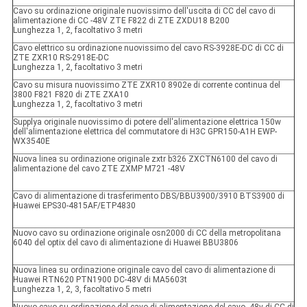
Cavo su ordinazione originale nuovissimo dell'uscita di CC del cavo di
alimentazione di CC -48V ZTE F822 di ZTE ZXDU18 B200
Lunghezza 1, 2, facoltativo 3 metri
Cavo elettrico su ordinazione nuovissimo del cavo RS-3928E-DC di CC di
ZTE ZXR10 RS-2918E-DC
Lunghezza 1, 2, facoltativo 3 metri
Cavo su misura nuovissimo ZTE ZXR10 8902e di corrente continua del
3800 F821 F820 di ZTE ZXA10
Lunghezza 1, 2, facoltativo 3 metri
Supplya originale nuovissimo di potere dell'alimentazione elettrica 150w
dell'alimentazione elettrica del commutatore di H3C GPR150-A1H EWP-
WX3540E
Nuova linea su ordinazione originale zxtr b326 ZXCTN6100 del cavo di
alimentazione del cavo ZTE ZXMP M721 -48V
Cavo di alimentazione di trasferimento DBS/BBU3900/3910 BTS3900 di
Huawei EPS30-4815AF/ETP4830
Nuovo cavo su ordinazione originale osn2000 di CC della metropolitana
6040 del optix del cavo di alimentazione di Huawei BBU3806
Nuova linea su ordinazione originale cavo del cavo di alimentazione di
Huawei RTN620 PTN1900 DC-48V di MA5603t
Lunghezza 1, 2, 3, facoltativo 5 metri