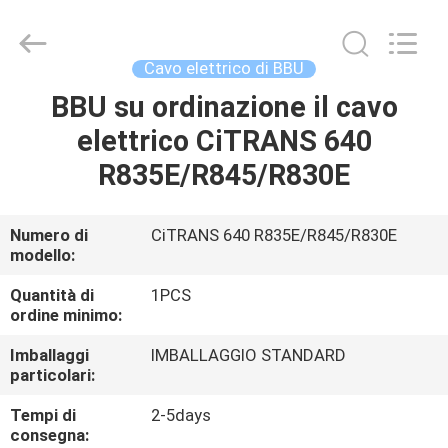
-
2026
WanyYi Telecom Tech Co.,Limited.
All
Rights
Cavo elettrico di BBU
Reserved.
BBU su ordinazione il cavo
CASA
elettrico CiTRANS 640
PRODOTTI
R835E/R845/R830E
CIRCA
Numero di
CiTRANS 640 R835E/R845/R830E
modello:
NOI
Quantità di
1PCS
ordine minimo:
GIRO
Imballaggi
IMBALLAGGIO STANDARD
DELLA
particolari:
FABBRICA
Tempi di
2-5days
consegna: