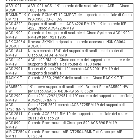
ASR1001-
ASR1001-ACS= 19" corredo dello scaffale per il ASR di Cisco
ACS=
1000 serie
RCKMNT-19-
Corredo RCKMNT-19-CMPCT del supporto di scaffale di Cisco
CMPCT
WS-C3560CX-8TC-S
ACS-4220-
Supporto di scaffale di ACS-4220-RM-19= 19 in corredo ISR
RM-19
4220 Cisco ACS4220RM19
ACS-1900-
Corredo del supporto di scaffale di Cisco Systems ACS-1900-
RM-19
RM-19= per 1921 1905
N3K-C3064-
Il nesso 3K/9K ha riparato il corredo accessori N3K-C3064-
ACC-KIT
ACC-KIT
ACS-1841-
Nuovo corredo 1841 del supporto di scaffale del router di
RM-19
Cisco ACS-1841-RM-19
ACS-1100-
ACS-1100-RM-19= Cisco corredo del supporto della parete del
RM-19
supporto di scaffale del router di 1100 serie
ACS-2901-
Router di Cisco 2901 19" corredo ACS-2901-RM-19 del
RM-19
supporto di scaffale
RACK-KIT-
Corredo 3850, 2960X dello scaffale di Cisco RACK-KIT-T1=
T1
ASA5500-
19" nuovo supporto di scaffale Kit Bracket Ear ASA5500-HW
HW
per Cisco ASA5510-BUN-K9 5510 5520
ACS-2900-
Cisco 2911/2921/2951 di 19" corredo del supporto di scaffale,
RM-19
ACS-2900-RM-19
ACS-
Cisco 3725 2691 corredo ACS-3725RM-19 del supporto di
3725RM-19
scaffale
ACS-2811-
Corredo ACS-2811-RM-19 del supporto di scaffale del router
RM-19
2811C di Cisco 2811
ACS-890-
Corredo Rackmount di Cisco per 890 ACS-890-RM-19
RM-19
AIR-CT2504-
Corredo Rackmount AIR-CT2504-RMNT di Cisco per AIR-
RMNT
CT2504