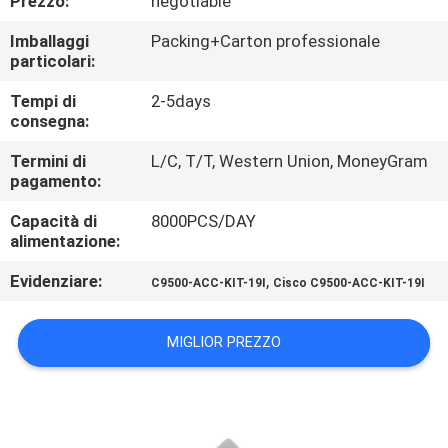
Prezzo:
negotiable
CONTROLLO
Imballaggi
Packing+Carton professionale
DI
particolari:
QUALITÀ
Tempi di
2-5days
consegna:
MAPPA
Termini di
L/C, T/T, Western Union, MoneyGram
DEL
pagamento:
SITO
Capacità di
8000PCS/DAY
alimentazione:
PRIVACY
Evidenziare:
,
C9500-ACC-KIT-19I
Cisco C9500-ACC-KIT-19I
POLICY
MIGLIOR PREZZO