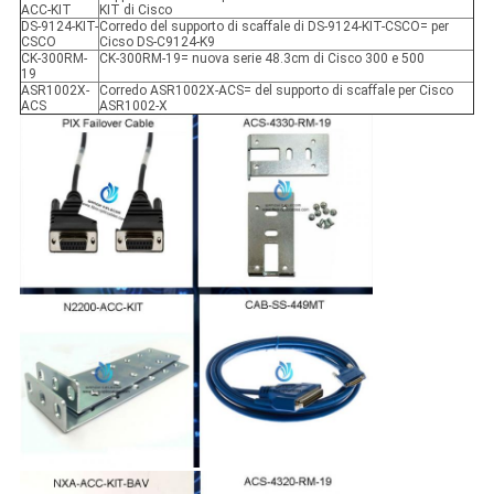
ACC-KIT
KIT di Cisco
DS-9124-KIT-
Corredo del supporto di scaffale di DS-9124-KIT-CSCO= per
CSCO
Cicso DS-C9124-K9
CK-300RM-
CK-300RM-19= nuova serie 48.3cm di Cisco 300 e 500
19
ASR1002X-
Corredo ASR1002X-ACS= del supporto di scaffale per Cisco
ACS
ASR1002-X