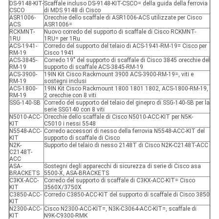
DS-9148-KIT-
Scaffale incluso DS-9148-KIT-CSCO= della guida della ferrovia
CSCO
di MDS 9148 di Cisco
ASR1006-
Orecchie dello scaffale di ASR1006-ACS utilizzate per Cisco
ACS
ASR1006=
RCKMNT-
Nuovo corredo del supporto di scaffale di Cisco RCKMNT-
1RU
1RU= per 1Ru
ACS-1941-
Corredo del supporto del telaio di ACS-1941-RM-19= Cisco per
RM-19
Cisco 1941
ACS-3845-
Corredo 19" del supporto di scaffale di Cisco 3845 orecchie del
RM-19
supporto di scaffale ACS-3845-RM-19
ACS-3900-
19IN Kit Cisco Rackmount 3900 ACS-3900-RM-19=, viti e
RM-19
sostegni inclusi
ACS-1800-
19IN Kit Cisco Rackmount 1800 1801 1802, ACS-1800-RM-19,
RM-19
2 orecchie con 8 viti
SSG-140-SB
Corredo del supporto del telaio del ginepro di SSG-140-SB per la
serie SSG140 con 8 viti
N5010-ACC-
Orecchie dello scaffale di Cisco N5010-ACC-KIT per N5K-
KIT
C5010 i nessi 5548
N5548-ACC-
Corredo accessori di nesso della ferrovia N5548-ACC-KIT del
KIT
supporto di scaffale di Cisco
N2K-
Supporto del telaio di nesso 2148T di Cisco N2K-C2148T-ACC
C2148T-
ACC
ASA-
Sostegni degli apparecchi di sicurezza di serie di Cisco asa
BRACKETS
5500-X, ASA-BRACKETS
C3KX-ACC-
Corredo del supporto di scaffale di C3KX-ACC-KIT= Cisco
KIT
3560X/3750X
C3850-ACC-
Corredo C3850-ACC-KIT del supporto di scaffale di Cisco 3850
KIT
N2300-ACC-
Cisco N2300-ACC-KIT=, N3K-C3064-ACC-KIT=, scaffale di
KIT
N9K-C9300-RMK