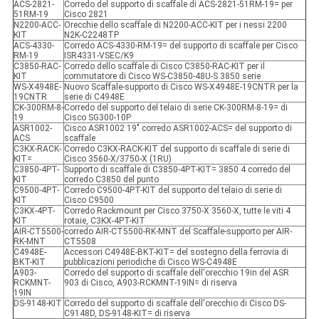
ACS-2821-
Corredo del supporto di scaffale di ACS-2821-51RM-19= per
51RM-19
Cisco 2821
N2200-ACC-
Orecchie dello scaffale di N2200-ACC-KIT per i nessi 2200
KIT
N2K-C2248TP
ACS-4330-
Corredo ACS-4330-RM-19= del supporto di scaffale per Cisco
RM-19
ISR4331-VSEC/K9
C3850-RAC-
Corredo dello scaffale di Cisco C3850-RAC-KIT per il
KIT
commutatore di Cisco WS-C3850-48U-S 3850 serie
WS-X4948E-
Nuovo Scaffale-supporto di Cisco WS-X4948E-19CNTR per la
19CNTR
serie di C4948E
CK-300RM-8-
Corredo del supporto del telaio di serie CK-300RM-8-19= di
19
Cisco SG300-10P
ASR1002-
Cisco ASR1002 19" corredo ASR1002-ACS= del supporto di
ACS
scaffale
C3KX-RACK-
Corredo C3KX-RACK-KIT del supporto di scaffale di serie di
KIT=
Cisco 3560-X/3750-X (1RU)
C3850-4PT-
Supporto di scaffale di C3850-4PT-KIT= 3850 4 corredo del
KIT
corredo C3850 del punto
C9500-4PT-
Corredo C9500-4PT-KIT del supporto del telaio di serie di
KIT
Cisco C9500
C3KX-4PT-
Corredo Rackmount per Cisco 3750-X 3560-X, tutte le viti 4
KIT
rotaie, C3KX-4PT-KIT
AIR-CT5500-
corredo AIR-CT5500-RK-MNT del Scaffale-supporto per AIR-
RK-MNT
CT5508
C4948E-
Accessori C4948E-BKT-KIT= del sostegno della ferrovia di
BKT-KIT
pubblicazioni periodiche di Cisco WS-C4948E
A903-
Corredo del supporto di scaffale dell'orecchio 19in del ASR
RCKMNT-
903 di Cisco, A903-RCKMNT-19IN= di riserva
19IN
DS-9148-KIT
Corredo del supporto di scaffale dell'orecchio di Cisco DS-
C9148D, DS-9148-KIT= di riserva