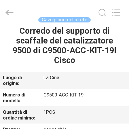
a
fibre
ottiche
supplier.
Copyright
Cavo piano della rete
©
2021
-
Corredo del supporto di
CASA
2025
WanyYi Telecom Tech Co.,Limited.
scaffale del catalizzatore
All
Rights
Reserved.
PRODOTTI
9500 di C9500-ACC-KIT-19I
Cisco
CIRCA
NOI
Luogo di
La Cina
origine:
GIRO
Numero di
C9500-ACC-KIT-19I
modello:
DELLA
Quantità di
1PCS
FABBRICA
ordine minimo: