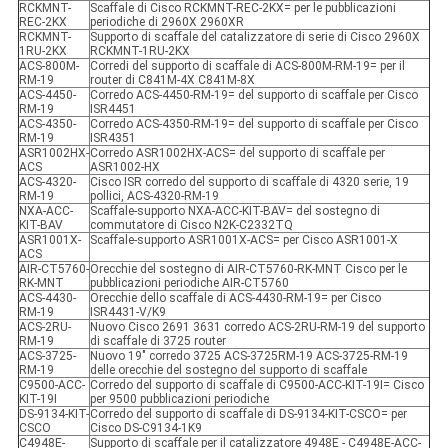
RCKMNT-
Scaffale di Cisco RCKMNT-REC-2KX= per le pubblicazioni
REC-2KX
periodiche di 2960X 2960XR
RCKMNT-
Supporto di scaffale del catalizzatore di serie di Cisco 2960X
1RU-2KX
RCKMNT-1RU-2KX
ACS-800M-
Corredi del supporto di scaffale di ACS-800M-RM-19= per il
RM-19
router di C841M-4X C841M-8X
ACS-4450-
Corredo ACS-4450-RM-19= del supporto di scaffale per Cisco
RM-19
ISR4451
ACS-4350-
Corredo ACS-4350-RM-19= del supporto di scaffale per Cisco
RM-19
ISR4351
ASR1002HX-
Corredo ASR1002HX-ACS= del supporto di scaffale per
ACS
ASR1002-HX
ACS-4320-
Cisco ISR corredo del supporto di scaffale di 4320 serie, 19
RM-19
pollici, ACS-4320-RM-19
NXA-ACC-
Scaffale-supporto NXA-ACC-KIT-BAV= del sostegno di
KIT-BAV
commutatore di Cisco N2K-C2332TQ
ASR1001X-
Scaffale-supporto ASR1001X-ACS= per Cisco ASR1001-X
ACS
AIR-CT5760-
Orecchie del sostegno di AIR-CT5760-RK-MNT Cisco per le
RK-MNT
pubblicazioni periodiche AIR-CT5760
ACS-4430-
Orecchie dello scaffale di ACS-4430-RM-19= per Cisco
RM-19
ISR4431-V/K9
ACS-2RU-
Nuovo Cisco 2691 3631 corredo ACS-2RU-RM-19 del supporto
RM-19
di scaffale di 3725 router
ACS-3725-
Nuovo 19" corredo 3725 ACS-3725RM-19 ACS-3725-RM-19
RM-19
delle orecchie del sostegno del supporto di scaffale
C9500-ACC-
Corredo del supporto di scaffale di C9500-ACC-KIT-19I= Cisco
KIT-19I
per 9500 pubblicazioni periodiche
DS-9134-KIT-
Corredo del supporto di scaffale di DS-9134-KIT-CSCO= per
CSCO
Cisco DS-C9134-1K9
C4948E-
Supporto di scaffale per il catalizzatore 4948E - C4948E-ACC-