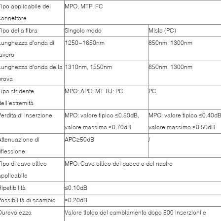
Tipo applicabile del
MPO, MTP, FC
connettore
Tipo della fibra
Singolo modo
Misto (PC)
Lunghezza d'onda di
1250~1650nm
850nm, 1300nm
lavoro
Lunghezza d'onda della
1310nm, 1550nm
850nm, 1300nm
prova
Tipo stridente
MPO: APC
;
MT-RJ: PC
PC
dell'estremità
Perdita di inserzione
MPO: valore tipico ≤0.50dB,
MPO: valore tipico ≤0.40dB
valore massimo ≤0.70dB
valore massimo ≤0.50dB
Attenuazione di
APC≥50dB
/
riflessione
Tipo di cavo ottico
MPO: Cavo ottico del pacco o del nastro
applicabile
ipetibilità
≤0.10dB
Possibilità di scambio
≤0.20dB
Durevolezza
Valore tipico del cambiamento dopo 500 inserzioni e