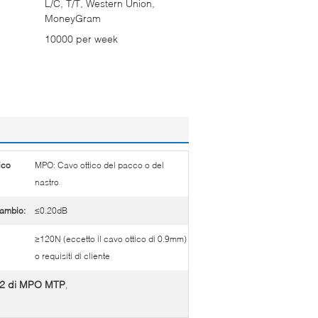
L/C, T/T, Western Union,
MoneyGram
10000 per week
ico
MPO: Cavo ottico del pacco o del
nastro
cambio:
≤0.20dB
≥120N (eccetto il cavo ottico di 0.9mm)
o requisiti di cliente
 12 di MPO MTP
,