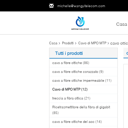
michelle@wangyitelecom.com
Casa
cavo otti
Casa
Prodotti
Cavo di MPO MTP
Tutti i prodotti
cavo a fibre ottiche
(86)
cavo a fibre ottiche corazzato
(9)
cavo a fibre ottiche impermeabile
(11)
Cavo di MPO MTP
(12)
treccia a fibra ottica
(21)
Ricetrasmettitore della fibra di gigabit
(85)
cavo a fibre ottiche del aoc
(14)