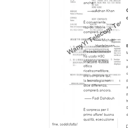
anche.
—— Adnan Khan
È conveniente,
rapido, stabile.
comprerà ancora
—— Michael
Hantelmann
Precedentemente
M
ha usato H3C
u
originale di fibra
ottica
p
ricetrasmettitore,
c
ora comprare qui,
p
la tecnologia non
dice differenza,
a
comprerà ancora.
p
—— Fadi Dahdouh
t
0
È sorpresa per il
primo affare! buona
d
qualità, esecuzione
fine, soddisfatta!