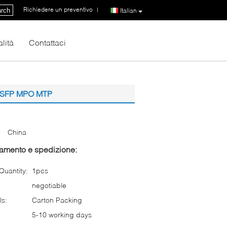
Richiedere un preventivo
|
rch
Italian
lità
Contattaci
0G SFP MPO MTP
China
gamento e spedizione:
uantity:
1pcs
negotiable
ls:
Carton Packing
5-10 working days