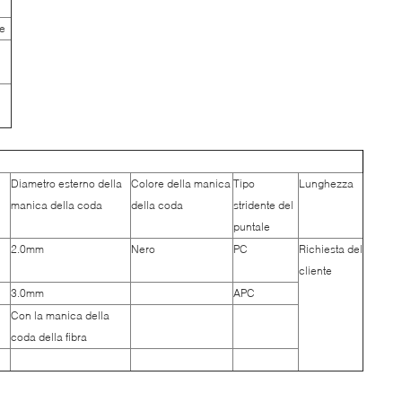
te
Diametro esterno della
Colore della manica
Tipo
Lunghezza
manica della coda
della coda
stridente del
puntale
2.0mm
Nero
PC
Richiesta del
cliente
3.0mm
APC
Con la manica della
coda della fibra