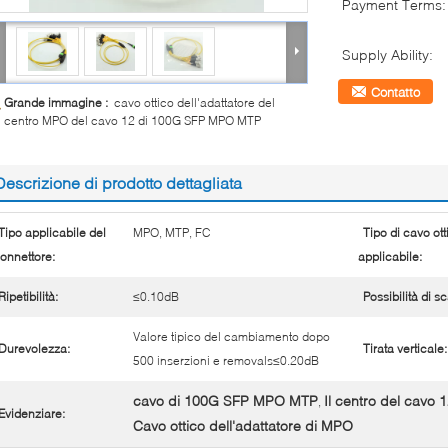
Payment Terms:
Supply Ability:
Contatto
Grande immagine :
cavo ottico dell'adattatore del
centro MPO del cavo 12 di 100G SFP MPO MTP
Descrizione di prodotto dettagliata
Tipo applicabile del
MPO, MTP, FC
Tipo di cavo ott
onnettore:
applicabile:
Ripetibilità:
≤0.10dB
Possibilità di s
Valore tipico del cambiamento dopo
Durevolezza:
Tirata verticale:
500 inserzioni e removals≤0.20dB
cavo di 100G SFP MPO MTP
Il centro del cavo
,
Evidenziare:
Cavo ottico dell'adattatore di MPO