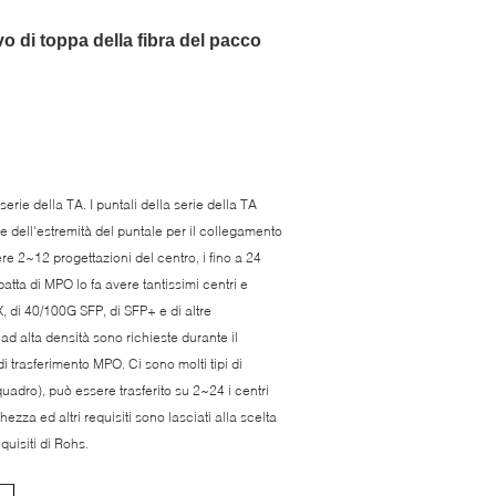
o di toppa della fibra del pacco
erie della TA. I puntali della serie della TA
te dell'estremità del puntale per il collegamento
re 2~12 progettazioni del centro, i fino a 24
atta di MPO lo fa avere tantissimi centri e
 di 40/100G SFP, di SFP+ e di altre
e ad alta densità sono richieste durante il
di trasferimento MPO. Ci sono molti tipi di
quadro), può essere trasferito su 2~24 i centri
hezza ed altri requisiti sono lasciati alla scelta
quisiti di Rohs.