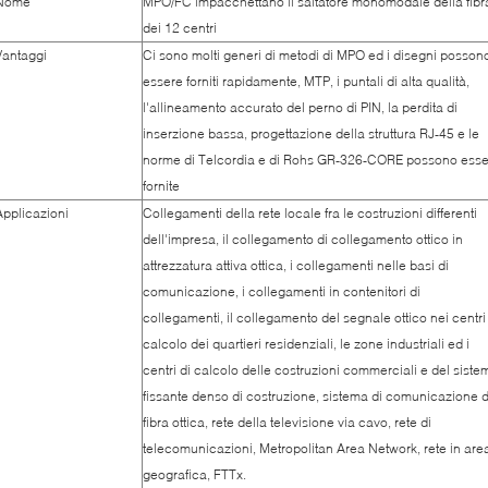
Nome
MPO/FC impacchettano il saltatore monomodale della fibr
dei 12 centri
Vantaggi
Ci sono molti generi di metodi di MPO ed i disegni posson
essere forniti rapidamente, MTP, i puntali di alta qualità,
l'allineamento accurato del perno di PIN, la perdita di
inserzione bassa, progettazione della struttura RJ-45 e le
norme di Telcordia e di Rohs GR-326-CORE possono ess
fornite
Applicazioni
Collegamenti della rete locale fra le costruzioni differenti
dell'impresa, il collegamento di collegamento ottico in
attrezzatura attiva ottica, i collegamenti nelle basi di
comunicazione, i collegamenti in contenitori di
collegamenti, il collegamento del segnale ottico nei centri
calcolo dei quartieri residenziali, le zone industriali ed i
centri di calcolo delle costruzioni commerciali e del siste
fissante denso di costruzione, sistema di comunicazione d
fibra ottica, rete della televisione via cavo, rete di
telecomunicazioni, Metropolitan Area Network, rete in are
geografica, FTTx.