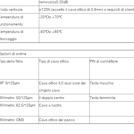
removals≤0.20dB
Tirata verticale
≥120N (eccetto il cavo ottico di 0.9mm) o requisiti di clien
Temperatura di
-20℃to +70℃
funzionamento
Temperatura di
-40℃to +85℃
stoccaggio
Opzioni di ordine
Tipo della fibra
Tipo di cavo ottico
PIN di connettore
MP: 9/125μm
Cavo ottico 3,0 dual core del
Testa maschio
singolo cavo
Millimetro: 50/125μm
Il doppio centro
Testa femminile
Millimetro: 62.5/125μm
Cavo a nastro
Millimetro: OM3
Cavo ottico del pacco