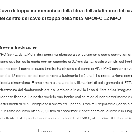
Cavo di toppa monomodale della fibra dell'adattatore del cav
del centro del cavo di toppa della fibra MPO/FC 12 MPO
Breve introduzione
PO (spinta della Multi-fibra sopra) si riferisce a collettivamente come connettori di s
sano due fori della guida con un diametro di 0.7mm dai lati destri e sinistri del fron
reciso con il perno di guida (inoltre ha chiamato il perno di PIN), MPO possono ave
entri e 12 connettori del centro sono attualmente i più usati. La progettazione comp
iccola dimensione. È ampiamente usata nelle utilizzazioni di collegamento di FTTX,
ttrezzature del ricetrasmettitore nell'ambiente in cui le linee di fibra ottica integrat
rocesso fissante. La nostra società può fornire vari saltatori di non trasferimento e 
rasferimenti di MPO, compreso il nastro ed il pacco. Tramite il separatore (tondo o 
,9 o ramo del cavo ottico 2,0, il tipo di connettore è specificato dal cliente e la lung
el cliente. Tutti i prodotti aderiscono a Telcordia-GR-326, alle norme di IEC ed ai re