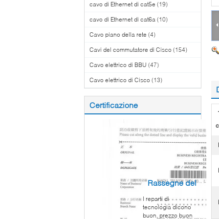
cavo di Ethernet di cat5e
(19)
cavo di Ethernet di cat6a
(10)
Cavo piano della rete
(4)
Cavi del commutatore di Cisco
(154)
Cavo elettrico di BBU
(47)
Cavo elettrico di Cisco
(13)
Certificazione
c
Rassegne del
I reparti di
cliente
tecnologia dicono
buon, prezzo buon