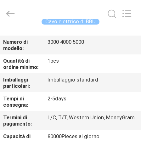
-
2026
WanyYi Telecom Tech Co.,Limited.
All
Rights
Cavo elettrico di BBU
Reserved.
CASA
Numero di
3000 4000 5000
modello:
PRODOTTI
Quantità di
1pcs
ordine minimo:
CIRCA
Imballaggi
Imballaggio standard
NOI
particolari:
Tempi di
2-5days
GIRO
consegna:
DELLA
Termini di
L/C, T/T, Western Union, MoneyGram
FABBRICA
pagamento:
Capacità di
80000Pieces al giorno