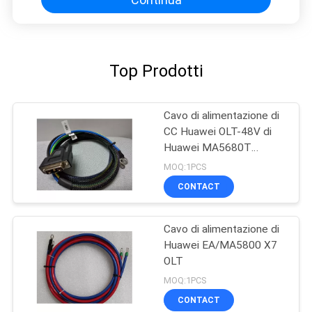
Top Prodotti
Cavo di alimentazione di
CC Huawei OLT-48V di
Huawei MA5680T
5683T
MOQ:1PCS
CONTACT
Cavo di alimentazione di
Huawei EA/MA5800 X7
OLT
MOQ:1PCS
CONTACT