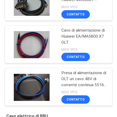
5683T
MOQ:1PCS
CONTATTO
Cavo di alimentazione di
Huawei EA/MA5800 X7
OLT
MOQ:1PCS
CONTATTO
Presa di alimentazione di
OLT un cavo 48V di
corrente continua 5516-
04
MOQ:1PCS
CONTATTO
Cavo elettrico di BBU