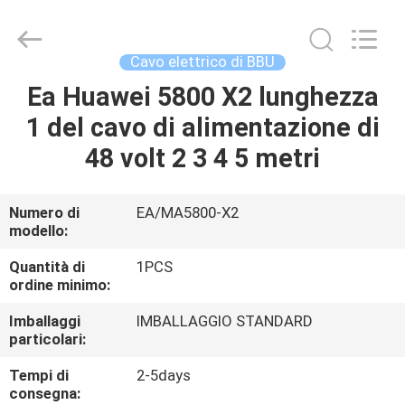
a
fibre
ottiche
fornitore.
Copyright
Cavo elettrico di BBU
©
2021
fibre-
Ea Huawei 5800 X2 lunghezza
CASA
opticcables.com.
All
1 del cavo di alimentazione di
Rights
Reserved.
PRODOTTI
48 volt 2 3 4 5 metri
CIRCA
Numero di
EA/MA5800-X2
modello:
NOI
Quantità di
1PCS
ordine minimo:
GIRO
Imballaggi
IMBALLAGGIO STANDARD
DELLA
particolari:
FABBRICA
Tempi di
2-5days
consegna: