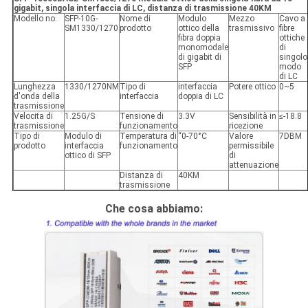
gigabit, singola interfaccia di LC, distanza di trasmissione 40KM
Modello no.
SFP-10G-
Nome di
Modulo
Mezzo
Cavo a
SM1330/1270
prodotto
ottico della
trasmissivo
fibre
fibra doppia
ottiche
monomodale
di
di gigabit di
singolo
SFP
modo
di LC
Lunghezza
1330/1270NM
Tipo di
interfaccia
Potere ottico
0~5
d'onda della
interfaccia
doppia di LC
trasmissione
Velocita di
1.25G/S
Tensione di
3.3V
Sensibilità in
≤-18.8
trasmissione
funzionamento
ricezione
Tipo di
Modulo di
Temperatura di
“0-70°C
Valore
7DBM
prodotto
interfaccia
funzionamento
permissibile
ottico di SFP
di
attenuazione
Distanza di
40KM
trasmissione
Che cosa abbiamo: