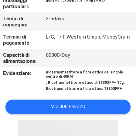
Imballaggi
IMBALLAGGIO STANDARD
CONTROLLO
particolari:
DI
Tempi di
3-5days
QUALITÀ
consegna:
Termini di
L/C, T/T, Western Union, MoneyGram
MAPPA
pagamento:
DEL
Capacità di
80000/Day
alimentazione:
SITO
Evidenziare:
Ricetrasmettitore a fibra ottica del singolo
centro di 40KM
,
,
PRIVACY
Ricetrasmettitore ottico di 1330SFP+ 10g
Ricetrasmettitore a fibra ottica 1330SFP+
POLICY
MIGLIOR PREZZO