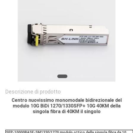
Descrizione di prodotto
Centro nuovissimo monomodale bidirezionale del
modulo 10G BiDi 1270/1330SFP+ 10G 40KM della
singola fibra di 40KM il singolo
SFP-10000BASE-SM1330/1270 modulo ottico della singola fibra da 10