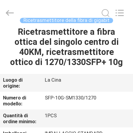
-
2026
WanyYi Telecom Tech Co.,Limited.
All
Rights
Ricetrasmettitore della fibra di gigabit
Reserved.
Ricetrasmettitore a fibra
CASA
ottica del singolo centro di
PRODOTTI
40KM, ricetrasmettitore
ottico di 1270/1330SFP+ 10g
CIRCA
NOI
Luogo di
La Cina
origine:
GIRO
Numero di
SFP-10G-SM1330/1270
modello:
DELLA
Quantità di
1PCS
FABBRICA
ordine minimo: