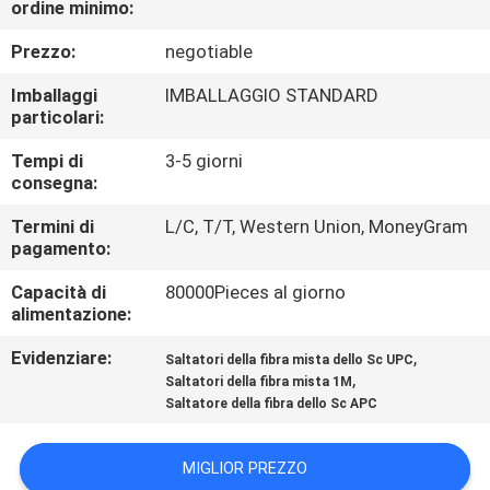
ordine minimo:
CONTROLLO
DI
Prezzo:
negotiable
QUALITÀ
Imballaggi
IMBALLAGGIO STANDARD
particolari:
MAPPA
Tempi di
3-5 giorni
consegna:
DEL
Termini di
L/C, T/T, Western Union, MoneyGram
SITO
pagamento:
Capacità di
80000Pieces al giorno
PRIVACY
alimentazione:
POLICY
Evidenziare:
,
Saltatori della fibra mista dello Sc UPC
,
Saltatori della fibra mista 1M
Saltatore della fibra dello Sc APC
MIGLIOR PREZZO