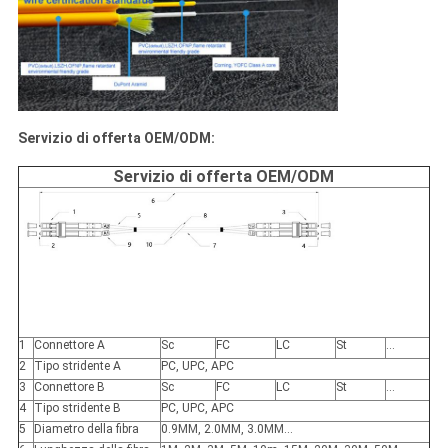
Servizio di offerta OEM/ODM:
Servizio di offerta OEM/ODM
1
Connettore A
Sc
FC
LC
St
…
2
Tipo stridente A
PC, UPC, APC
3
Connettore B
Sc
FC
LC
St
…
4
Tipo stridente B
PC, UPC, APC
5
Diametro della fibra
0.9MM, 2.0MM, 3.0MM…