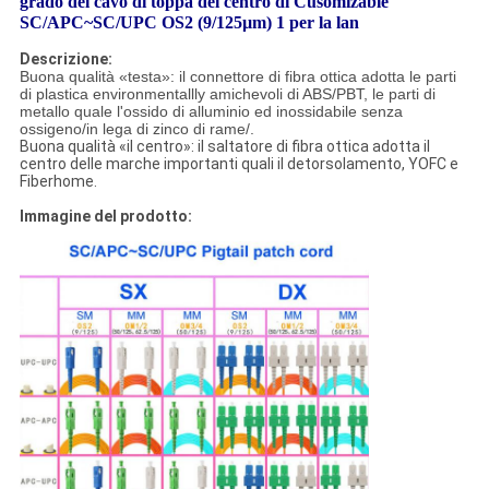
grado del cavo di toppa del centro di Cusomizable
SC/APC~SC/UPC OS2 (9/125µm) 1 per la lan
Descrizione:
Buona qualità «testa»: il connettore di fibra ottica adotta le parti
di plastica environmentallly amichevoli di ABS/PBT, le parti di
metallo quale l'ossido di alluminio ed inossidabile senza
ossigeno/in lega di zinco di rame/.
Buona qualità «il centro»: il saltatore di fibra ottica adotta il
centro delle marche importanti quali il detorsolamento, YOFC e
Fiberhome.
Immagine del prodotto: