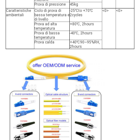
Prova di pressione
45kg
Caratteristiche
Ciclo di prova di
-25
℃to
+70℃
<0>
<0>
ambientali
bassa temperatura e
2cycles
di livello
Prova ad alta
+80℃
, 2hours
temperatura
Prova di bassa
-40
℃
, 2hours
temperatura
Prova calda
+40℃90~95%RH
,
2hours