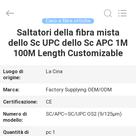
-
2026
WanyYi Telecom Tech Co.,Limited.
All
Rights
Cavo a fibre ottiche
Reserved.
Saltatori della fibra mista
CASA
dello Sc UPC dello Sc APC 1M
PRODOTTI
100M Length Customizable
CIRCA
Luogo di
La Cina
origine:
NOI
Marca:
Factory Supplying OEM/ODM
GIRO
Certificazione:
CE
DELLA
Numero di
SC/APC~SC/UPC OS2 (9/125µm)
FABBRICA
modello:
Quantità di
pc 1