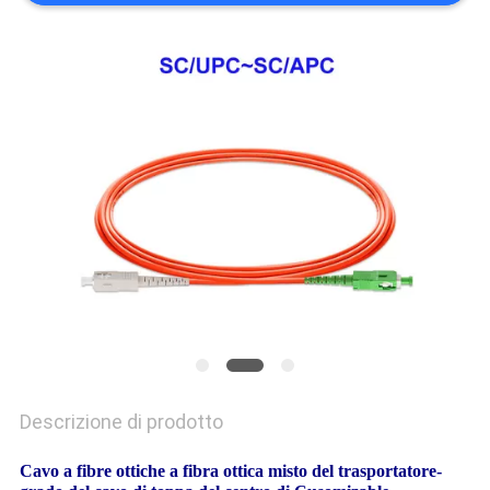
Descrizione di prodotto
Cavo a fibre ottiche a fibra ottica misto del trasportatore-