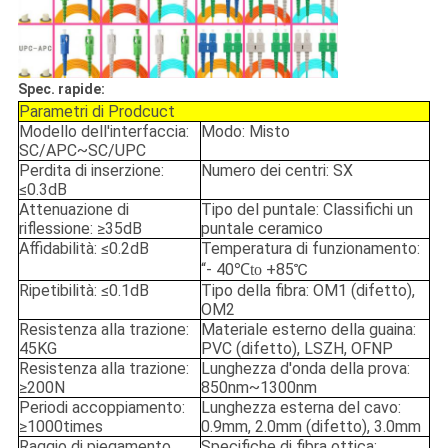
Spec. rapide:
Parametri di Prodcuct
Modello dell'interfaccia:
Modo: Misto
SC/APC~SC/UPC
Perdita di inserzione:
Numero dei centri: SX
≤0.3dB
Attenuazione di
Tipo del puntale: Classifichi un
riflessione: ≥35dB
puntale ceramico
Affidabilità: ≤0.2dB
Temperatura di funzionamento:
“- 40
+85℃
℃to
Ripetibilità: ≤0.1dB
Tipo della fibra: OM1 (difetto),
OM2
Resistenza alla trazione:
Materiale esterno della guaina:
45KG
PVC (difetto), LSZH, OFNP
Resistenza alla trazione:
Lunghezza d'onda della prova:
≥200N
850nm~1300nm
Periodi accoppiamento:
Lunghezza esterna del cavo:
≥1000times
0.9mm, 2.0mm (difetto), 3.0mm
Raggio di piegamento
Specifiche di fibra ottica: