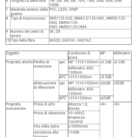
6
Lunghezza della fibra
1M, 2M, 3M, 5M, 10m, 15M, 20M, 30M, 50M,
100M…
7
Materiale esterno della
PVC, LSZH, OFNP
guaina
8
Tipo di trasmissione
SM9/125-OS2, MM62.5/125-OM1, MM50/125-
OM2, MM50/125-
OM3, MM50/125-OM4…
9
Numero dei centri di
SX, DX
lavoro
10
Tipo della fibra
G652D, G657A1, G657A2…
Oggetto
Condizioni di
MP
Millimetro
prova
Proprietà ottiche
Perdita di
upc
MP: 1310-1550nm
≤0.2dB
≤0.3dB
inserzione
Millimetro: 850-
1300nm
APC
1310-1550nm
≤0.3dB
Attenuazione
upc
MP: 1310-1550nm
≥55dB
≥35dB
di riflessione
Millimetro: 850-
1300nm
APC
1310-1550nm
≥65dB
Proprietà
Prova di urto
Altezza 1,8,
<0>
<0>
meccaniche
8times
Prova di vibrazione
10~60HZ,
ampiezza
1mmFull
Vita della spina
≥1000times
resistenza alla
>100N
trazione