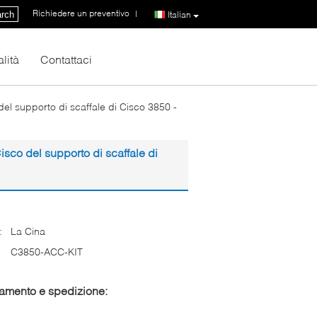
Richiedere un preventivo
|
rch
Italian
lità
Contattaci
l supporto di scaffale di Cisco 3850 -
co del supporto di scaffale di
:
La Cina
C3850-ACC-KIT
gamento e spedizione: