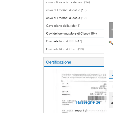
cavo a fibre ottiche del aoc
(14)
cavo di Ethernet di cat5e
(19)
cavo di Ethernet di cat6a
(10)
Cavo piano della rete
(4)
Cavi del commutatore di Cisco
(154)
Cavo elettrico di BBU
(47)
Cavo elettrico di Cisco
(13)
Certificazione
Rassegne del
a
I reparti di
cliente