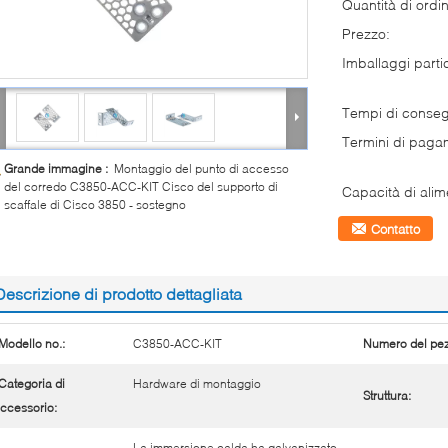
Quantità di ordi
Prezzo:
Imballaggi partic
Tempi di conse
Termini di paga
Grande immagine :
Montaggio del punto di accesso
del corredo C3850-ACC-KIT Cisco del supporto di
Capacità di alim
scaffale di Cisco 3850 - sostegno
Contatto
Descrizione di prodotto dettagliata
Modello no.:
C3850-ACC-KIT
Numero del pez
Categoria di
Hardware di montaggio
Struttura:
ccessorio:
La immersione calda ha galvanizzato