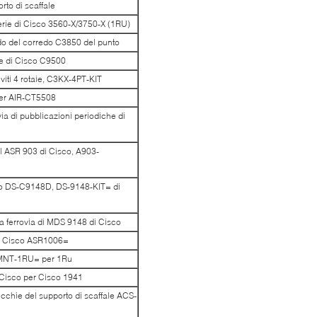
to di scaffale
erie di Cisco 3560-X/3750-X (1RU)
do del corredo C3850 del punto
ie di Cisco C9500
iti 4 rotaie, C3KX-4PT-KIT
per AIR-CT5508
a di pubblicazioni periodiche di
el ASR 903 di Cisco, A903-
isco DS-C9148D, DS-9148-KIT= di
a ferrovia di MDS 9148 di Cisco
er Cisco ASR1006=
CKMNT-1RU= per 1Ru
 Cisco per Cisco 1941
ecchie del supporto di scaffale ACS-