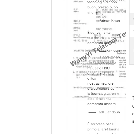
tecnologia dicono
buon, prezzo buon
anche.
—— Adnan Khan
È conveniente,
rapido, stabile.
comprerà ancora
—— Michael
Hantelmann
Precedentemente
ha usato H3C
originale di fibra
ottica
ricetrasmettitore,
ora comprare qui,
la tecnologia non
dice differenza,
comprerà ancora.
—— Fadi Dahdouh
d
È sorpresa per il
primo affare! buona