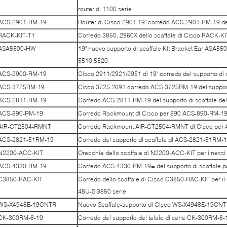
router di 1100 serie
ACS-2901-RM-19
Router di Cisco 2901 19" corredo ACS-2901-RM-19 del
RACK-KIT-T1
Corredo 3850, 2960X dello scaffale di Cisco RACK-K
ASA5500-HW
19" nuovo supporto di scaffale Kit Bracket Ear AS
5510 5520
ACS-2900-RM-19
Cisco 2911/2921/2951 di 19" corredo del supporto di
ACS-3725RM-19
Cisco 3725 2691 corredo ACS-3725RM-19 del support
ACS-2811-RM-19
Corredo ACS-2811-RM-19 del supporto di scaffale del
ACS-890-RM-19
Corredo Rackmount di Cisco per 890 ACS-890-RM-1
AIR-CT2504-RMNT
Corredo Rackmount AIR-CT2504-RMNT di Cisco per
ACS-2821-51RM-19
Corredo del supporto di scaffale di ACS-2821-51RM-
N2200-ACC-KIT
Orecchie dello scaffale di N2200-ACC-KIT per i nes
ACS-4330-RM-19
Corredo ACS-4330-RM-19= del supporto di scaffale 
C3850-RAC-KIT
Corredo dello scaffale di Cisco C3850-RAC-KIT per 
48U-S 3850 serie
WS-X4948E-19CNTR
Nuovo Scaffale-supporto di Cisco WS-X4948E-19CNTR
CK-300RM-8-19
Corredo del supporto del telaio di serie CK-300RM-8