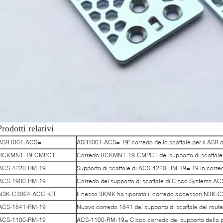
Prodotti relativi
ASR1001-ACS=
ASR1001-ACS= 19" corredo dello scaffale per il ASR d
RCKMNT-19-CMPCT
Corredo RCKMNT-19-CMPCT del supporto di scaffal
ACS-4220-RM-19
Supporto di scaffale di ACS-4220-RM-19= 19 in cor
ACS-1900-RM-19
Corredo del supporto di scaffale di Cisco Systems 
N3K-C3064-ACC-KIT
Il nesso 3K/9K ha riparato il corredo accessori N3K
ACS-1841-RM-19
Nuovo corredo 1841 del supporto di scaffale del rou
ACS-1100-RM-19
ACS-1100-RM-19= Cisco corredo del supporto della par