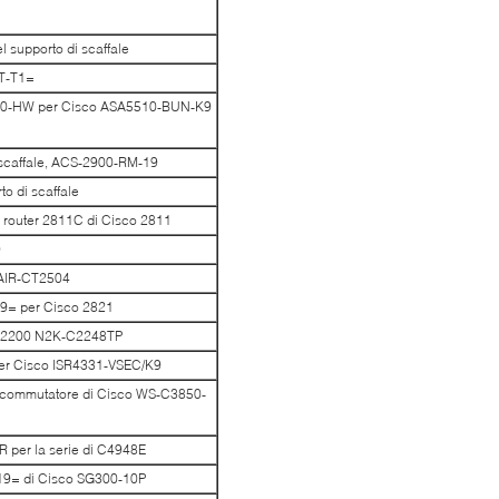
 supporto di scaffale
IT-T1=
A5500-HW per Cisco ASA5510-BUN-K9
 scaffale, ACS-2900-RM-19
o di scaffale
 router 2811C di Cisco 2811
9
 AIR-CT2504
19= per Cisco 2821
si 2200 N2K-C2248TP
per Cisco ISR4331-VSEC/K9
il commutatore di Cisco WS-C3850-
 per la serie di C4948E
-19= di Cisco SG300-10P