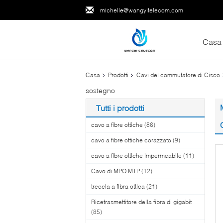
michelle@wangyitelecom.com
Casa
Casa
Prodotti
Cavi del commutatore di Cisco
sostegno
Tutti i prodotti
cavo a fibre ottiche
(86)
cavo a fibre ottiche corazzato
(9)
cavo a fibre ottiche impermeabile
(11)
Cavo di MPO MTP
(12)
treccia a fibra ottica
(21)
Ricetrasmettitore della fibra di gigabit
(85)