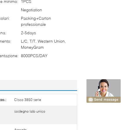
ne minimo:
1PCS
Negotiation
olari:
Packing+Carton
professionale
gna:
2-5days
mento:
L/C, T/T, Western Union,
MoneyGram
entazione:
8000PCS/DAY
zo.:
Cisco 3850 serie
sostegno lato unico
Argento