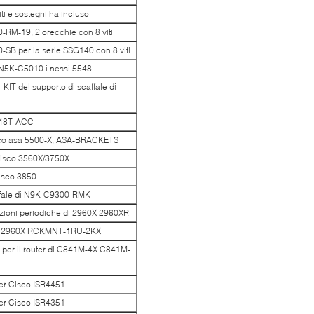
i e sostegni ha incluso
RM-19, 2 orecchie con 8 viti
0-SB per la serie SSG140 con 8 viti
 N5K-C5010 i nessi 5548
IT del supporto di scaffale di
2148T-ACC
Cisco asa 5500-X, ASA-BRACKETS
Cisco 3560X/3750X
Cisco 3850
fale di N9K-C9300-RMK
zioni periodiche di 2960X 2960XR
Cisco 2960X RCKMNT-1RU-2KX
 per il router di C841M-4X C841M-
er Cisco ISR4451
er Cisco ISR4351