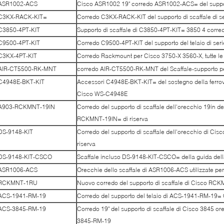
ASR1002-ACS
Cisco ASR1002 19" corredo ASR1002-ACS= del suppor
C3KX-RACK-KIT=
Corredo C3KX-RACK-KIT del supporto di scaffale di s
C3850-4PT-KIT
Supporto di scaffale di C3850-4PT-KIT= 3850 4 corre
C9500-4PT-KIT
Corredo C9500-4PT-KIT del supporto del telaio di ser
C3KX-4PT-KIT
Corredo Rackmount per Cisco 3750-X 3560-X, tutte le v
AIR-CT5500-RK-MNT
corredo AIR-CT5500-RK-MNT del Scaffale-supporto 
C4948E-BKT-KIT
Accessori C4948E-BKT-KIT= del sostegno della ferrovi
Cisco WS-C4948E
A903-RCKMNT-19IN
Corredo del supporto di scaffale dell'orecchio 19in d
RCKMNT-19IN= di riserva
DS-9148-KIT
Corredo del supporto di scaffale dell'orecchio di C
riserva
DS-9148-KIT-CSCO
Scaffale incluso DS-9148-KIT-CSCO= della guida dell
ASR1006-ACS
Orecchie dello scaffale di ASR1006-ACS utilizzate p
RCKMNT-1RU
Nuovo corredo del supporto di scaffale di Cisco R
ACS-1941-RM-19
Corredo del supporto del telaio di ACS-1941-RM-19=
ACS-3845-RM-19
Corredo 19" del supporto di scaffale di Cisco 3845 or
3845-RM-19