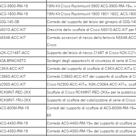
ACS-3900-RM-19
19IN Kit Cisco Rackmount 3900 ACS-3900-RM-19=, vit
ACS-1800-RM-19
19IN Kit Cisco Rackmount 1800 1801 1802, ACS-1800-
SSG-140-SB
Corredo del supporto del telaio del ginepro di SSG-14
N5010-ACC-KIT
Orecchie dello scaffale di Cisco N5010-ACC-KIT per
N5548-ACC-KIT
Corredo accessori di nesso della ferrovia N5548-ACC-K
Cisco
N2K-C2148T-ACC
Supporto del telaio di nesso 2148T di Cisco N2K-C
ASA-BRACKETS
Sostegni degli apparecchi di sicurezza di serie di 
C3KX-ACC-KIT
Corredo del supporto di scaffale di C3KX-ACC-KIT= 
C3850-ACC-KIT
Corredo C3850-ACC-KIT del supporto di scaffale di 
N2300-ACC-KIT
Cisco N2300-ACC-KIT=, N3K-C3064-ACC-KIT=, scaf
RCKMNT-REC-2KX
Scaffale di Cisco RCKMNT-REC-2KX= per le pubblica
RCKMNT-1RU-2KX
Supporto di scaffale del catalizzatore di serie di 
ACS-800M-RM-19
Corredi del supporto di scaffale di ACS-800M-RM-19=
8X
ACS-4450-RM-19
Corredo ACS-4450-RM-19= del supporto di scaffale p
ACS-4350-RM-19
Corredo ACS-4350-RM-19= del supporto di scaffale p