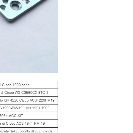
i Cisco 1000 serie
e di Cisco WS-C3560CX-8TC-S
redo ISR 4220 Cisco ACS4220RM19
ACS-1900-RM-19= per 1921 1905
-C3064-ACC-KIT
ter di Cisco ACS-1841-RM-19
ete del supporto di scaffale del