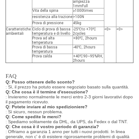
ampiezza
1mmFull
Vita della spina
≥1000times
resistenza alla trazione
>100N
Prova di pressione
45kg
Caratteristiche
Ciclo di prova di bassa
-25℃to +70℃
<0>
<0>
ambientali
temperatura e di livello
2cycles
Prova ad alta
+80℃, 2hours
temperatura
Prova di bassa
-40℃, 2hours
temperatura
Prova calda
+40℃90~95%RH,
2hours
FAQ
Q:
Posso ottenere dello sconto?
: Sì, il prezzo ha potuto essere negoziato basato sulla quantità.
Q:
Che cosa è il termine d'esecuzione?
: Invieremo normalmente le merci entro 2-3 giorni lavorativi dopo
il pagamento ricevuto.
Q:
Potete inviare al mio spedizioniere?
: Sì sicuro, nessun problema.
Q:
Come spedite le merci?
: Spediamo solitamente da DHL, da UPS, da Fedex o dal TNT.
Q:
Che cosa è il vostro periodo di garanzia?
: Offriamo a garanzia 1 anno per tutti i nuovi prodotti. In linea
generale, non c' è di esistere rigorosamente problemi di qualità