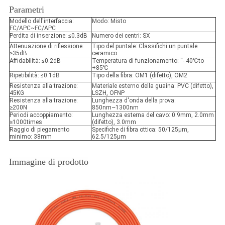
Parametri
Modello dell'interfaccia:
Modo: Misto
FC/APC~FC/APC
Perdita di inserzione: ≤0.3dB
Numero dei centri: SX
Attenuazione di riflessione:
Tipo del puntale: Classifichi un puntale
≥35dB
ceramico
Affidabilità: ≤0.2dB
Temperatura di funzionamento: “- 40℃to
+85℃
Ripetibilità: ≤0.1dB
Tipo della fibra: OM1 (difetto), OM2
Resistenza alla trazione:
Materiale esterno della guaina: PVC (difetto),
45KG
LSZH, OFNP
Resistenza alla trazione:
Lunghezza d'onda della prova:
≥200N
850nm~1300nm
Periodi accoppiamento:
Lunghezza esterna del cavo: 0.9mm, 2.0mm
≥1000times
(difetto), 3.0mm
Raggio di piegamento
Specifiche di fibra ottica: 50/125µm,
minimo: 38mm
62.5/125µm
Immagine di prodotto