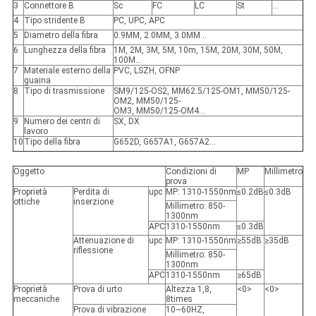
3
Connettore B
Sc
FC
LC
St
…
4
Tipo stridente B
PC, UPC, APC
5
Diametro della fibra
0.9MM, 2.0MM, 3.0MM…
6
Lunghezza della fibra
1M, 2M, 3M, 5M, 10m, 15M, 20M, 30M, 50M,
100M…
7
Materiale esterno della
PVC, LSZH, OFNP
guaina
8
Tipo di trasmissione
SM9/125-OS2, MM62.5/125-OM1, MM50/125-
OM2, MM50/125-
OM3, MM50/125-OM4…
9
Numero dei centri di
SX, DX
lavoro
10
Tipo della fibra
G652D, G657A1, G657A2…
Oggetto
Condizioni di
MP
Millimetro
prova
Proprietà
Perdita di
upc
MP: 1310-1550nm
≤0.2dB
≤0.3dB
ottiche
inserzione
Millimetro: 850-
1300nm
APC
1310-1550nm
≤0.3dB
Attenuazione di
upc
MP: 1310-1550nm
≥55dB
≥35dB
riflessione
Millimetro: 850-
1300nm
APC
1310-1550nm
≥65dB
Proprietà
Prova di urto
Altezza 1,8,
<0>
<0>
meccaniche
8times
Prova di vibrazione
10~60HZ,