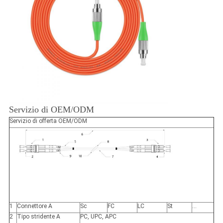
Servizio di OEM/ODM
Servizio di offerta OEM/ODM
1
Connettore A
Sc
FC
LC
St
…
2
Tipo stridente A
PC, UPC, APC