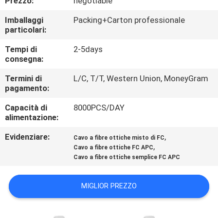
Prezzo:
negotiable
CONTROLLO
Imballaggi
Packing+Carton professionale
DI
particolari:
QUALITÀ
Tempi di
2-5days
consegna:
Termini di
L/C, T/T, Western Union, MoneyGram
pagamento:
Capacità di
8000PCS/DAY
alimentazione:
Evidenziare:
,
Cavo a fibre ottiche misto di FC
,
Cavo a fibre ottiche FC APC
Cavo a fibre ottiche semplice FC APC
MIGLIOR PREZZO