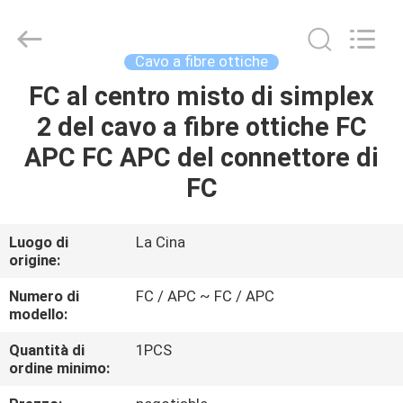
a
fibre
ottiche
fornitore.
Copyright
Cavo a fibre ottiche
©
2021
-
FC al centro misto di simplex
CASA
2025
fibre-
2 del cavo a fibre ottiche FC
opticcables.com.
All
Rights
PRODOTTI
APC FC APC del connettore di
Reserved.
FC
CIRCA
NOI
Luogo di
La Cina
origine:
GIRO
Numero di
FC / APC ~ FC / APC
modello:
DELLA
Quantità di
1PCS
FABBRICA
ordine minimo: