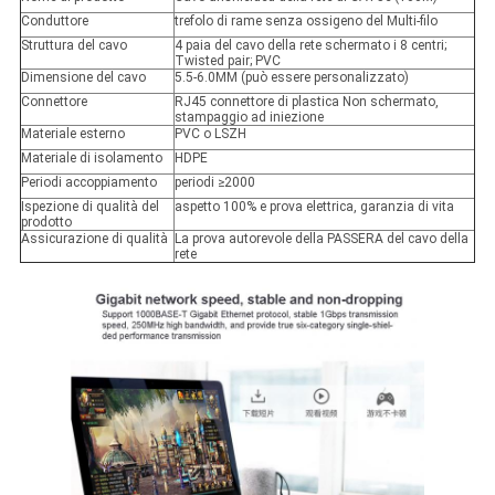
Conduttore
trefolo di rame senza ossigeno del Multi-filo
Struttura del cavo
4 paia del cavo della rete schermato i 8 centri;
Twisted pair; PVC
Dimensione del cavo
5.5-6.0MM (può essere personalizzato)
Connettore
RJ45 connettore di plastica Non schermato,
stampaggio ad iniezione
Materiale esterno
PVC o LSZH
Materiale di isolamento
HDPE
Periodi accoppiamento
periodi ≥2000
Ispezione di qualità del
aspetto 100% e prova elettrica, garanzia di vita
prodotto
Assicurazione di qualità
La prova autorevole della PASSERA del cavo della
rete