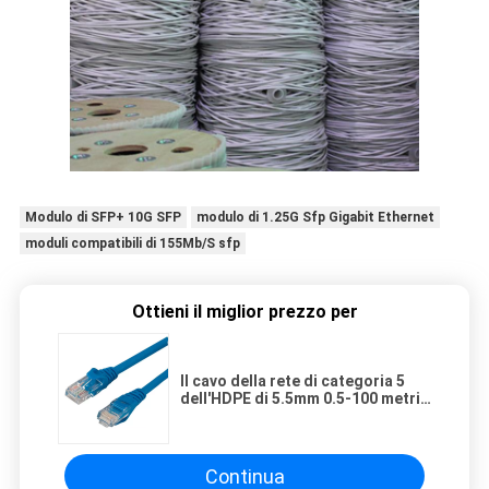
Modulo di SFP+ 10G SFP
modulo di 1.25G Sfp Gigabit Ethernet
moduli compatibili di 155Mb/S sfp
Ottieni il miglior prezzo per
Il cavo della rete di categoria 5
dell'HDPE di 5.5mm 0.5-100 metri
personalizza Ethernet RJ45
Continua