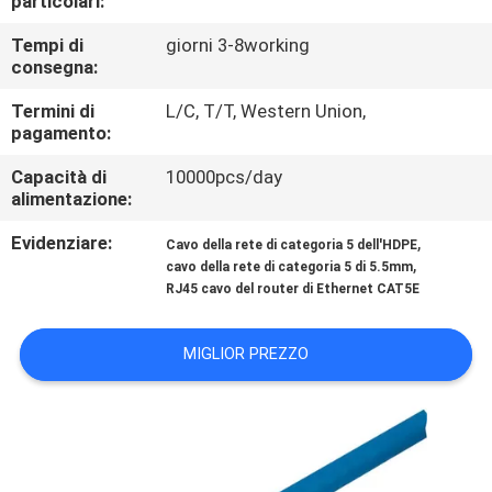
particolari:
CONTROLLO
Tempi di
giorni 3-8working
DI
consegna:
QUALITÀ
Termini di
L/C, T/T, Western Union,
pagamento:
MAPPA
Capacità di
10000pcs/day
DEL
alimentazione:
SITO
Evidenziare:
,
Cavo della rete di categoria 5 dell'HDPE
,
cavo della rete di categoria 5 di 5.5mm
RJ45 cavo del router di Ethernet CAT5E
PRIVACY
POLICY
MIGLIOR PREZZO