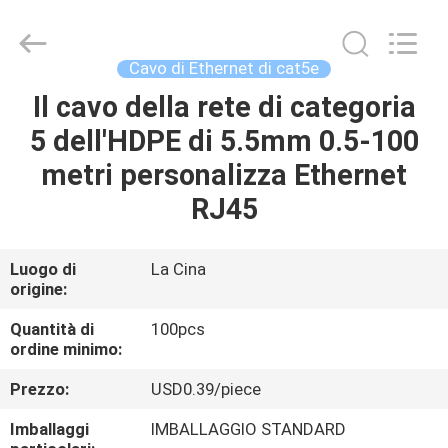
-
2026
WanyYi Telecom Tech Co.,Limited.
All
Rights
Cavo di Ethernet di cat5e
Reserved.
Il cavo della rete di categoria
CASA
5 dell'HDPE di 5.5mm 0.5-100
PRODOTTI
metri personalizza Ethernet
RJ45
CIRCA
NOI
Luogo di
La Cina
origine:
GIRO
Quantità di
100pcs
ordine minimo:
DELLA
Prezzo:
USD0.39/piece
FABBRICA
Imballaggi
IMBALLAGGIO STANDARD