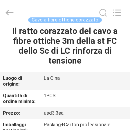
-
2026
WanyYi Telecom Tech Co.,Limited.
All
Rights
Cavo a fibre ottiche corazzato
Reserved.
Il ratto corazzato del cavo a
CASA
fibre ottiche 3m della st FC
PRODOTTI
dello Sc di LC rinforza di
tensione
CIRCA
NOI
Luogo di
La Cina
origine:
GIRO
Quantità di
1PCS
ordine minimo:
DELLA
Prezzo:
usd3.3ea
FABBRICA
Imballaggi
Packing+Carton professionale