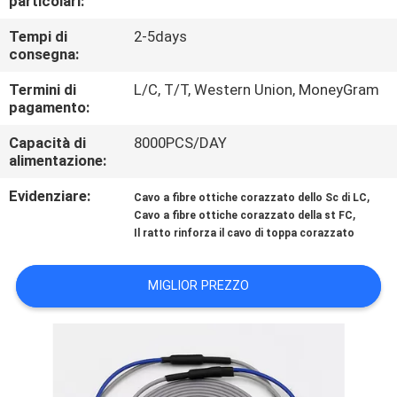
particolari:
CONTROLLO
Tempi di
2-5days
DI
consegna:
QUALITÀ
Termini di
L/C, T/T, Western Union, MoneyGram
pagamento:
MAPPA
Capacità di
8000PCS/DAY
DEL
alimentazione:
SITO
Evidenziare:
,
Cavo a fibre ottiche corazzato dello Sc di LC
,
Cavo a fibre ottiche corazzato della st FC
Il ratto rinforza il cavo di toppa corazzato
PRIVACY
POLICY
MIGLIOR PREZZO