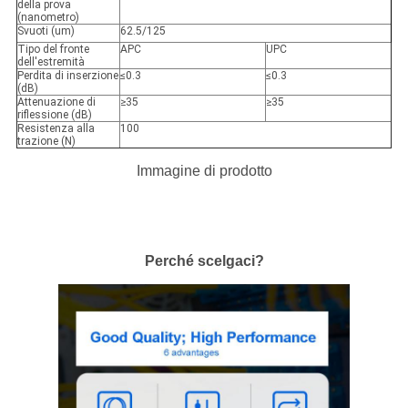
della prova
(nanometro)
Svuoti (um)
62.5/125
Tipo del fronte
APC
UPC
dell'estremità
Perdita di inserzione
≤0.3
≤0.3
(dB)
Attenuazione di
≥35
≥35
riflessione (dB)
Resistenza alla
100
trazione (N)
Immagine di prodotto
Perché scelgaci?