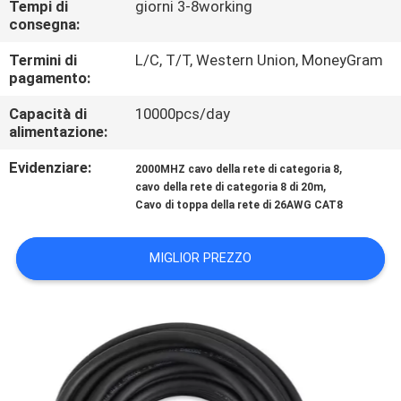
Tempi di
giorni 3-8working
CONTROLLO
consegna:
DI
Termini di
L/C, T/T, Western Union, MoneyGram
QUALITÀ
pagamento:
Capacità di
10000pcs/day
MAPPA
alimentazione:
DEL
Evidenziare:
,
2000MHZ cavo della rete di categoria 8
,
SITO
cavo della rete di categoria 8 di 20m
Cavo di toppa della rete di 26AWG CAT8
PRIVACY
MIGLIOR PREZZO
POLICY