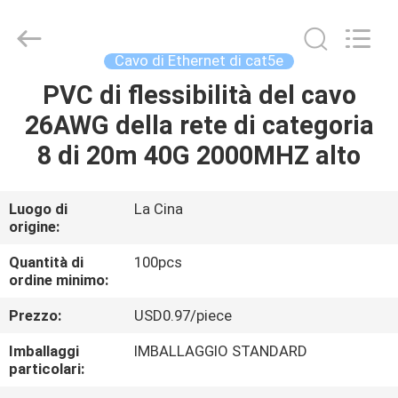
-
2026
WanyYi Telecom Tech Co.,Limited.
All
Rights
Cavo di Ethernet di cat5e
Reserved.
PVC di flessibilità del cavo
CASA
26AWG della rete di categoria
PRODOTTI
8 di 20m 40G 2000MHZ alto
CIRCA
Luogo di
La Cina
origine:
NOI
Quantità di
100pcs
ordine minimo:
GIRO
Prezzo:
USD0.97/piece
DELLA
FABBRICA
Imballaggi
IMBALLAGGIO STANDARD
particolari: