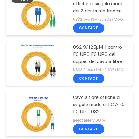
ottiche di singolo modo
dei 2 centri alla treccia
dello Sc UPC per la lan
US$2/pcs (3M, ≤0.3DB) MOQ:pc 1
CONTACT
OS2 9/125µM Il centro
FC UPC FC UPC del
doppio del cavo a fibre
ottiche di singolo modo
US$2.5/pcs (3M, ≤0.3DB) MOQ:pc 1
CONTACT
Cavo a fibre ottiche di
singolo modo di LC APC
LC UPC OS2
negotiable MOQ:pc 1
CONTACT