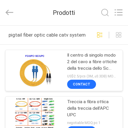
-
2026
WanyYi Telecom Tech Co.,Limited.
Prodotti
All
Rights
Reserved.
CASA
pigtail fiber optic cable catv system produzione online
PRODOTTI
Il centro di singolo modo
2 del cavo a fibre ottiche
CIRCA
della treccia dello Sc
NOI
UPC di FC UPC per il
US$2.5/pcs (3M, ≤0.3DB) MOQ:pc 1
sistema di CATV
CONTACT
GIRO
Treccia a fibra ottica
DELLA
della treccia dell'APC
FABBRICA
UPC
negotiable MOQ:pc 1