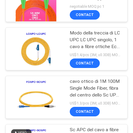
fibra di FC APC FC APC
negotiable MOQ:pc 1
OM1 OM2 il singolo
CONTACT
Modo della treccia di LC
UPC LC UPC singolo, 1
cavo a fibre ottiche Eco
del centro amichevole
US$1.4/pcs (3M, ≤0.3DB) MOQ:pc 1
CONTACT
cavo ottico di 1M 100M
Single Mode Fiber, fibra
del centro dello Sc UPC
di FC UPC singola -
US$1.3/pcs (3M, ≤0.3DB) MOQ:pc 1
trecce ottiche
CONTACT
Sc APC del cavo a fibre